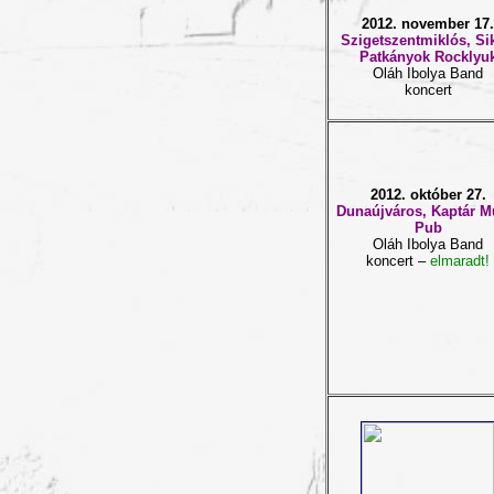
2012. november 17.
S
zigetszentmiklós, Si
Patkányok Rocklyu
Oláh Ibolya Band
koncert
2012. október 27.
Dunaújváros, Kaptár M
Pub
Oláh Ibolya Band
koncert –
elmaradt!