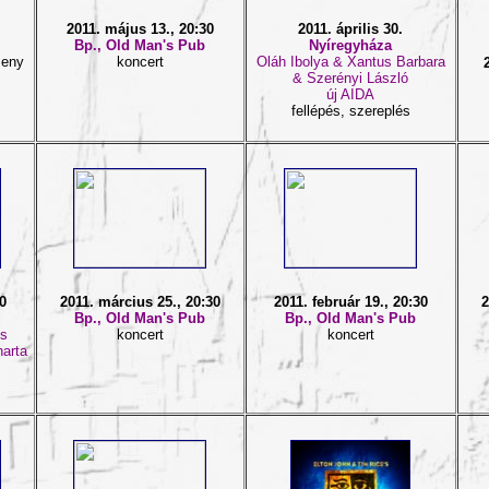
2011. május 13., 20:30
2011. április 30.
Bp., Old Man's Pub
Nyíregyháza
seny
koncert
Oláh Ibolya & Xantus Barbara
& Szerényi László
új AIDA
fellépés, szereplés
00
2011. március 25., 20:30
2011. február 19., 20:30
2
Bp., Old Man's Pub
Bp., Old Man's Pub
es
koncert
koncert
arta