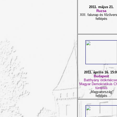
2011. május 21.
Ruzsa
XIII. falunap és főzőver
fellépés
2011. április 16. 15:
Budapest
Batthyány örökmécs
Magyar Demokratikus Ch
tüntetés
„
Magyarország”
fellépés