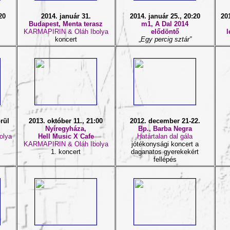
20
2014. január 31.
2014. január 25., 20:20
20
Budapest, Menta terasz
m1, A Dal 2014
KARMAPIRIN & Oláh Ibolya
elődöntő
l
koncert
„
Egy percig sztár”
rül
2013. október 11., 21:00
2012. december 21-22.
Nyíregyháza,
Bp., Barba Negra
olya
Hell Music X Cafe
Határtalan dal gála
KARMAPIRIN & Oláh Ibolya
jótékonysági koncert a
1. koncert
daganatos gyerekekért
fellépés