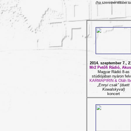
(ha
szeretnél
többet t
2014. szeptember 7., 2
Mr2 Petőfi Rádió, Akus
Magyar Rádió 8-as
stúdiójában nyáron felv
KARMAPIRIN & Oláh Ib
„Ennyi csak” (duett
Kowalskyval)
koncert