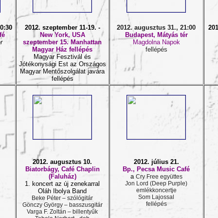
0:30
2012. szeptember 11-19. -
2012. augusztus 31., 21:00
201
fé
New York, USA
Budapest, Mátyás tér
r
szeptember 15. Manhattan
Magdolna Napok
Magyar Ház fellépés
fellépés
Magyar Fesztivál és
Jótékonysági Est az Országos
Magyar Mentőszolgálat javára
fellépés
2012. augusztus 10.
2012. július 21.
Biatorbágy, Café Chaplin
Bp., Pecsa Music Café
.
(Faluház)
a
Cry Free együttes
1. koncert az új zenekarral
Jon Lord (
Deep Purple
)
emlékkoncertje
Oláh Ibolya Band
Som Lajossal
Beke Péter – szólógitár
fellépés
Gönczy György – basszusgitár
Varga F. Zoltán – billentyűk