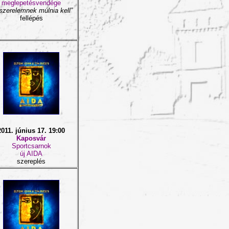
meglepetésvendége
szerelemnek múlnia kell”
fellépés
2011. június 17. 19:00
Kaposvár
Sportcsarnok
új AIDA
szereplés