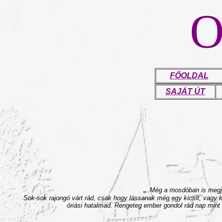
FŐOLDAL
SAJÁT ÚT
„
..Még a mosdóban is megje
Sok-sok rajongó várt rád, csak hogy lássanak még egy kicsit, vagy 
óriási hatalmad. Rengeteg ember gondol rád nap mint n