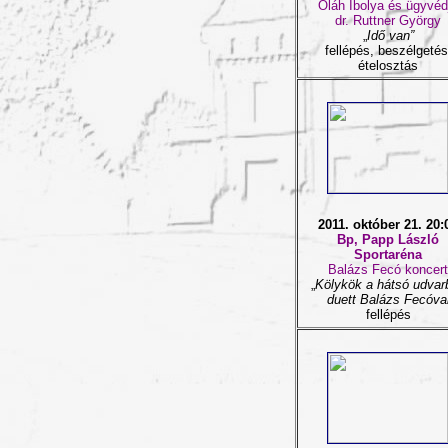
Oláh Ibolya és
ügyvéd
dr. Ruttner György
„
Idő van”
fellépés, beszélgetés
ételosztás
2011. október 21. 20:
Bp, Papp László
Sportaréna
Balázs Fecó koncert
„
Kölykök a hátsó udvarb
duett Balázs Fecóva
fellépés