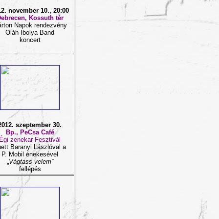
12. november 10., 20:00
ebrecen, Kossuth tér
rton Napok rendezvény
Oláh Ibolya Band
koncert
2012. szeptember 30.
Bp., PeCsa Café
Égi zenekar Fesztivál
ett Baranyi Lászlóval a
P. Mobil énekesével
„
Vágtass velem”
fellépés