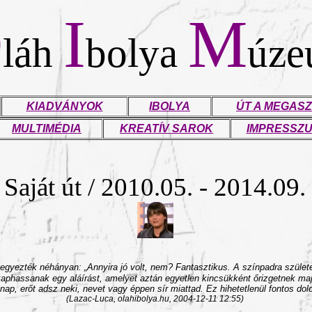
O
I
M
láh
bolya
úz
KIADVÁNYOK
IBOLYA
ÚT A MEGASZ
MULTIMÉDIA
KREATÍV SAROK
IMPRESSZ
Saját út / 2010.05. - 2014.09.
gyezték néhányan: „Annyira jó volt, nem? Fantasztikus. A színpadra születe
kaphassanak egy aláírást, amelyet aztán egyetlen kincsükként őrizgetnek ma
ap, erőt adsz neki, nevet vagy éppen sír miattad. Ez hihetetlenül fontos dolo
(Lazac-Luca,
olahibolya.hu,
2004-12-11 12:55
)