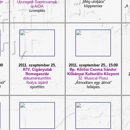
je
„
Még utoljára”
Újszegedi Soprtcsarnok
klippremier
„
A 
új AIDA
szereplés
,
00
2011. szeptember 25.
2011. szeptember 25., 15:00
ATV, Cigányutak
Bp. Kőrösi Csoma Sándor
Romegasztár
Kőbányai Kulturális Központ
dokumentumfilm
32. Musical Plusz
ól”
Ibolya útjáról
„
Álmodtam egy álmot”
l
riportfilm
fellépés