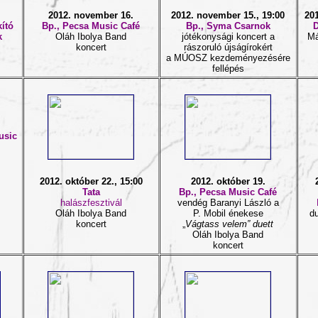
2012. november 16.
2012. november 15., 19:00
20
kító
Bp.,
Pecsa Music Café
Bp., Syma Csarnok
D
k
Oláh Ibolya Band
jótékonysági koncert a
Má
koncert
rászoruló újságírokért
a MÚOSZ kezdeményezésére
fellépés
usic
2012. október 22., 15:00
2012. október 19.
Tata
Bp., Pecsa Music Café
halászfesztivál
vendég Baranyi László a
Oláh Ibolya Band
P. Mobil énekese
du
koncert
„
Vágtass velem” duett
Oláh Ibolya Band
koncert