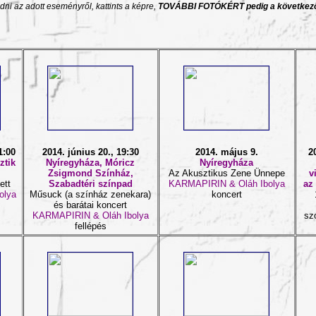
udni az adott eseményről, kattints a képre,
TOVÁBBI FOTÓKÉRT
pedig
a következő
1:00
2014. június 20., 19:30
2014. május 9.
2
ztik
Nyíregyháza, Móricz
Nyíregyháza
Zsigmond Színház,
Az Akusztikus Zene Ünnepe
v
ett
Szabadtéri színpad
KARMAPIRIN & Oláh Ibolya
az 
olya
Műsuck (a színház zenekara)
koncert
és barátai koncert
KARMAPIRIN & Oláh Ibolya
sz
fellépés