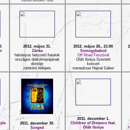
Tobola Norbert - dob
0
2012. május 31.
2012. május 26., 21:00
2
r
Zánka
Somogybabod
hátrányos helyzetű fiatalok
Off Road Fesztivál
országos diákolimpiájának
Oláh Ibolya Szextett
döntője
koncert
zártkörű fellépés
menedzser Hajnal Gábor
2011. december 1.
yla
Children of Distance feat.
2011. december 30.
Oláh Ibolya
H
Szeged