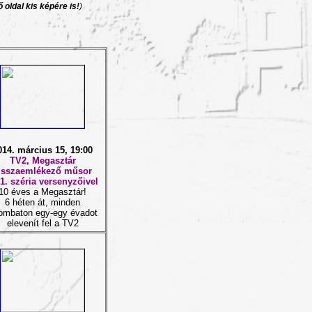
 oldal kis képére is!
)
014. március 15, 19:00
TV2, Megasztár
isszaemlékező műsor
1. széria versenyzőivel
10 éves a Megasztár!
6 héten át, minden
ombaton egy-egy évadot
elevenít fel a TV2