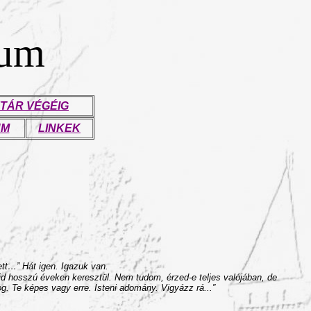
eum
TÁR VÉGÉIG
UM
LINKEK
tt…” Hát igen. Igazuk van.
jd hosszú éveken keresztül. Nem tudom, érzed-e teljes valójában, de
g. Te képes vagy erre. Isteni adomány. Vigyázz rá...”