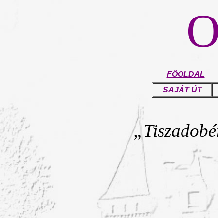
FŐOLDAL
SAJÁT ÚT
„Tiszadobé