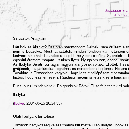
„
Meglepett ez a 
Külön örö
Sziasztok Aranyaim!
Láttátok az Aktívot? Őszintén megmondom Nektek, nem örültem a stábna
nem is beszélve. Most láthattátok, minden rendben van, kitűnően
kedvére alkothat. Tiszadob a legjobb hely erre a célra. Szeretek i
egyedül éreztem magam. Itt nincs ilyen. Nyugalom van, csend, bará
Az Ibolyka Baráti Kör tagjai nagyon aranyosak voltak. Eljöttek Tis
gyűjtenek, felajánlásokat fogadnak és mindenben segítenek. Nekem 
Továbbra is Tiszadobon vagyok. Hogy lesz e fellépésem mostanában,
biztos, hogy lesz lemezem. Ráadásul nekem is tetszik és a barátaimna
Puszi-puszi mindenkinek. Én gondolok Rátok. Ti se felejtsetek el soh
Ibolyka
(
Ibolya
, 2004-06-16 16:24:35)
Oláh Ibolya kitüntetése
Tiszadob nagyközség választmánya kitüntette Oláh Ibolyát. Indoklás