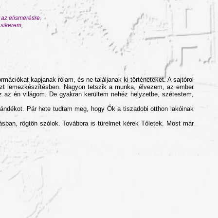
 az elismerésre.
n sikerem,
ációkat kapjanak rólam, és ne találjanak ki történeteket. A sajtórol
szt lemezkészítésben. Nagyon tetszik a munka, élvezem, az ember
 az az én világom. De gyakran kerültem nehéz helyzetbe, szétestem,
jándékot. Pár hete tudtam meg, hogy Ők a tiszadobi otthon lakóinak
ásban, rögtön szólok. Továbbra is türelmet kérek Tőletek. Most már