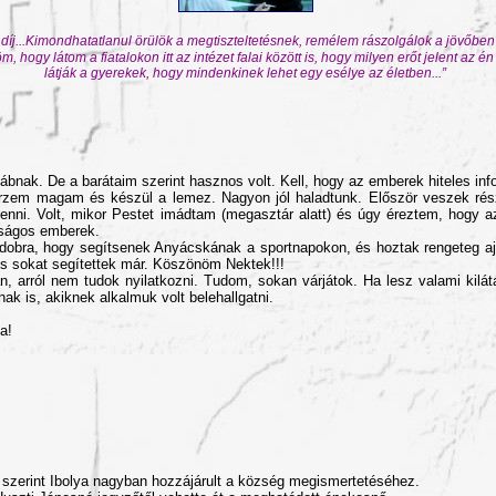
díj...Kimondhatatlanul örülök a megtiszteltetésnek, remélem rászolgálok a jövőben
m, hogy látom a fiatalokon itt az intézet falai között is, hogy milyen erőt jelent az é
látják a gyerekek, hogy mindenkinek lehet egy esélye az életben...”
k. De a barátaim szerint hasznos volt. Kell, hogy az emberek hiteles inform
 érzem magam és készül a lemez. Nagyon jól haladtunk. Először veszek ré
tt lenni. Volt, mikor Pestet imádtam (megasztár alatt) és úgy éreztem, hogy
tságos emberek.
zadobra, hogy segítsenek Anyácskának a sportnapokon, és hoztak rengeteg a
is sokat segítettek már. Köszönöm Nektek!!!
 arról nem tudok nyilatkozni. Tudom, sokan várjátok. Ha lesz valami kilát
k is, akiknek alkalmuk volt belehallgatni.
a!
 szerint Ibolya nagyban hozzájárult a község megismertetéséhez.