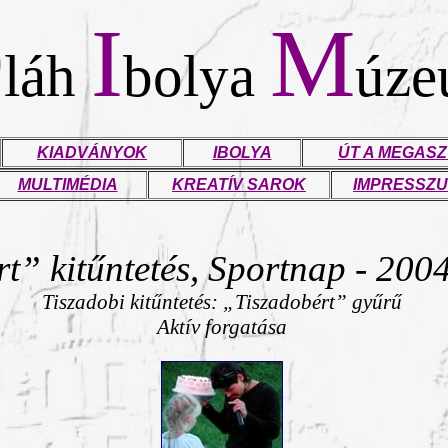
O
I
M
láh
bolya
úz
KIADVÁNYOK
IBOLYA
ÚT A MEGASZ
MULTIMÉDIA
KREATÍV SAROK
IMPRESSZ
rt”
kitűntetés,
Sportnap
- 2004
Tiszadobi kitűntetés: „Tiszadobért” gyűrű
Aktív forgatása