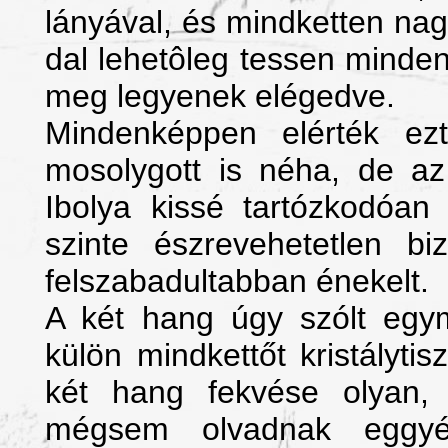
lányával, és mindketten nag
dal lehetôleg tessen minde
meg legyenek elégedve.
Mindenképpen elérték ez
mosolygott is néha, de az 
Ibolya kissé tartózkodóan 
szinte észrevehetetlen bi
felszabadultabban énekelt.
A két hang úgy szólt egym
külön mindkettőt kristálytis
két hang fekvése olyan, 
mégsem olvadnak eggyé