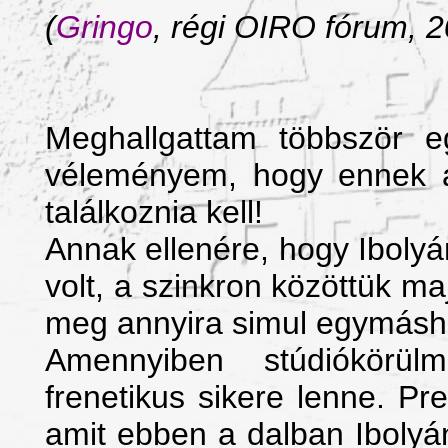
(
Gringo
, régi OIRO fórum, 2
Meghallgattam többször 
véleményem, hogy ennek 
találkoznia kell!
Annak ellenére, hogy Ibolyá
volt, a szinkron közöttük m
meg annyira simul egymásho
Amennyiben stúdiókörül
frenetikus sikere lenne. Pre
amit ebben a dalban Ibolyá