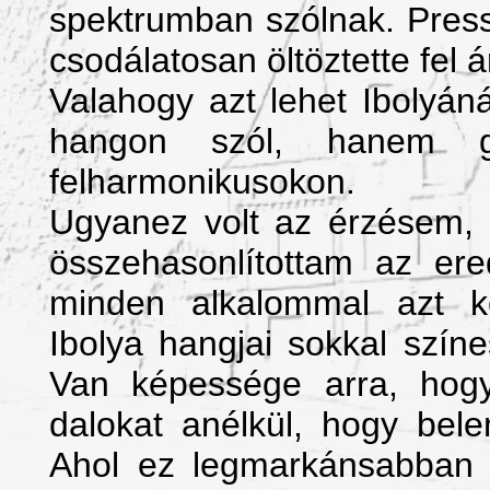
spektrumban szólnak. Press
csodálatosan öltöztette fel 
Valahogy azt lehet Ibolyán
hangon szól, hanem g
felharmonikusokon.
Ugyanez volt az érzésem, m
összehasonlítottam az ered
minden alkalommal azt k
Ibolya hangjai sokkal szín
Van képessége arra, hogy
dalokat anélkül, hogy bel
Ahol ez legmarkánsabban m