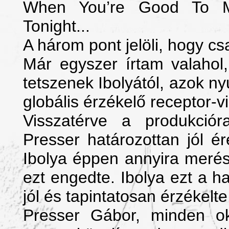
When You’re Good To 
Tonight...
A három pont jelöli, hogy cs
Már egyszer írtam valahol
tetszenek Ibolyától, azok n
globális érzékelő receptor-v
Visszatérve a produkciór
Presser határozottan jól 
Ibolya éppen annyira meré
ezt engedte. Ibolya ezt a h
jól és tapintatosan érzékelte
Presser Gábor, minden o