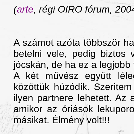
(
arte
, régi OIRO fórum, 200
A számot azóta többször ha
betelni vele, pedig biztos
jócskán, de ha ez a legjobb 
A két művész együtt léleg
közöttük húzódik. Szerite
ilyen partnere lehetett. Az
amikor az óriások lekupor
másikat. Élmény volt!!!