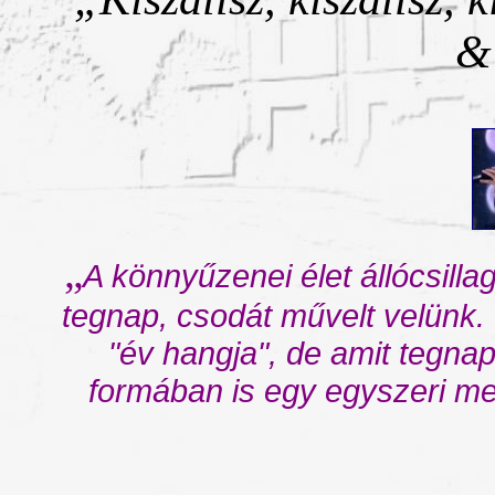
&
„
A könnyűzenei élet állócsill
tegnap, csodát művelt velünk. 
"év hangja", de amit tegnap
formában is egy egyszeri meg