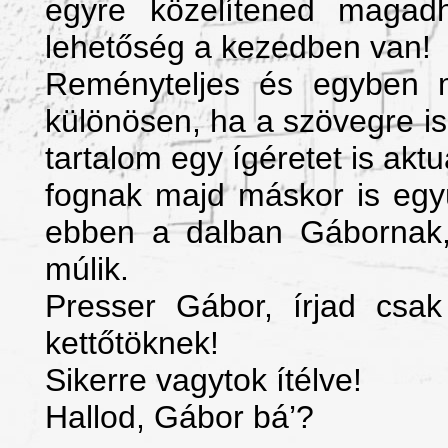
egyre közelítened magadh
lehetőség a kezedben van!
Reményteljes és egyben m
különösen, ha a szövegre i
tartalom egy ígéretet is akt
fognak majd máskor is együ
ebben a dalban Gábornak
múlik.
Presser Gábor, írjad csak
kettőtöknek!
Sikerre vagytok ítélve!
Hallod, Gábor bá’?