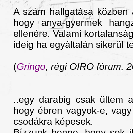
A szám hallgatása közben 
hogy anya-gyermek hangz
ellenére. Valami kortalanság
ideig ha egyáltalán sikerül t
(
Gringo
, régi OIRO fórum, 2
..egy darabig csak ültem 
hogy ébren vagyok-e, vagy
csodákra képesek.
Bízzunk benne, hogy sok i