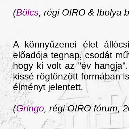
(
Bölcs
, régi OIRO & Ibolya b
A könnyűzenei élet állócs
előadója tegnap, csodát műv
hogy ki volt az "év hangja"
kissé rögtönzött formában i
élményt jelentett.
(
Gringo
, régi OIRO fórum, 2