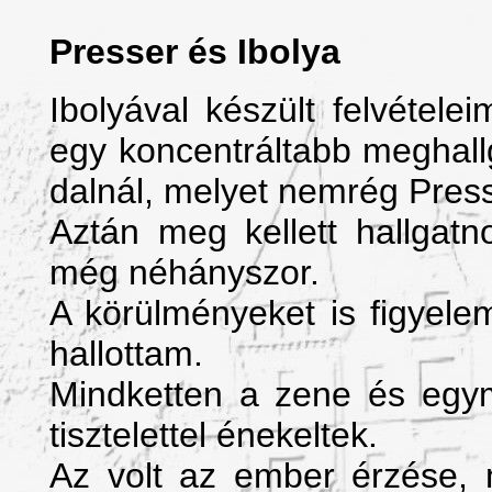
Presser és Ibolya
Ibolyával készült felvéte
egy koncentráltabb meghall
dalnál, melyet nemrég Press
Aztán meg kellett hallgatn
még néhányszor.
A körülményeket is figyele
hallottam.
Mindketten a zene és egym
tisztelettel énekeltek.
Az volt az ember érzése, 