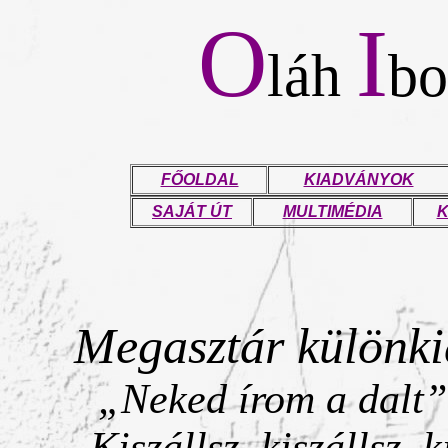
O
I
láh
bo
FŐOLDAL
KIADVÁNYOK
SAJÁT ÚT
MULTIMÉDIA
K
Megasztár különki
„Neked írom a dalt”
„Kiszállsz, kiszállsz, 