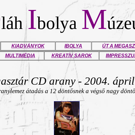
O
I
M
láh
bolya
úz
KIADVÁNYOK
IBOLYA
ÚT A MEGASZ
MULTIMÉDIA
KREATÍV SAROK
IMPRESSZ
sztár CD arany - 2004. áprili
ranylemez átadás a 12 döntősnek a végső nagy dönt