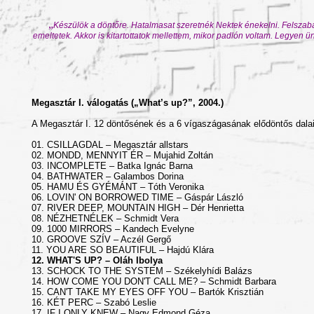
„
Készülök a döntőre. Hatalmasat szeretnék Nektek énekelni. Felszab
emeltetek. Akkor is kitartottatok mellettem, mikor padlón voltam. Legyen
Megasztár I. válogatás („What’s up?”, 2004.)
A Megasztár I. 12 döntősének és a 6 vígaszágasának elődöntős dalai
01. CSILLAGDAL – Megasztár allstars
02. MONDD, MENNYIT ÉR – Mujahid Zoltán
03. INCOMPLETE – Batka Ignác Barna
04. BATHWATER – Galambos Dorina
05. HAMU ÉS GYÉMÁNT – Tóth Veronika
06. LOVIN' ON BORROWED TIME – Gáspár László
07. RIVER DEEP, MOUNTAIN HIGH – Dér Henrietta
08. NÉZHETNÉLEK – Schmidt Vera
09. 1000 MIRRORS – Kandech Evelyne
10. GROOVE SZÍV – Aczél Gergő
11. YOU ARE SO BEAUTIFUL – Hajdú Klára
12. WHAT'S UP? – Oláh Ibolya
13. SCHOCK TO THE SYSTEM – Székelyhídi Balázs
14. HOW COME YOU DON'T CALL ME? – Schmidt Barbara
15. CAN'T TAKE MY EYES OFF YOU – Bartók Krisztián
16. KÉT PERC – Szabó Leslie
17. IF I ONLY KNEW – Nagy Edmond Géza