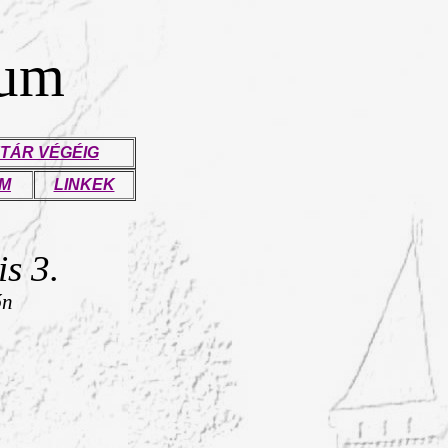
eum
TÁR VÉGÉIG
UM
LINKEK
s 3.
őn