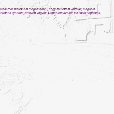
 dalaimmal szeretném megköszönni, hogy mellettem voltatok, magasra
eretnek ilyennek, amilyen vagyok. Ünneplem azokat, kik sokat segítettek,