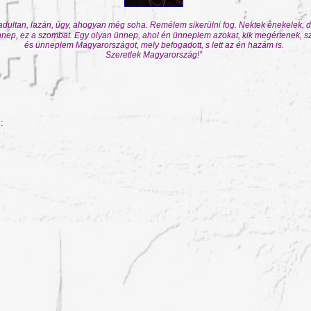
adultan, lazán, úgy, ahogyan még soha. Remélem sikerülni fog. Nektek énekelek,
 ünnep, ez a szombat. Egy olyan ünnep, ahol én ünneplem azokat, kik megértenek, sz
és ünneplem Magyarországot, mely befogadott, s lett az én hazám is.
Szeretlek Magyarország!”
: