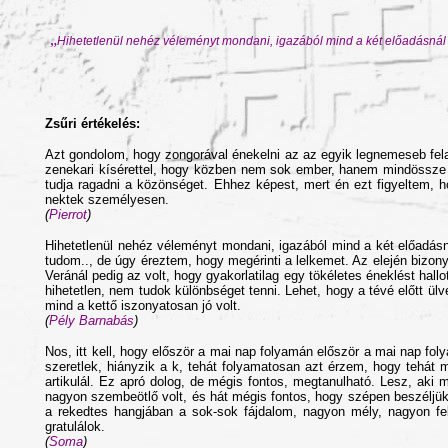
„
Hihetetlenül nehéz véleményt mondani, igazából mind a két előadásnál l
Zsűri értékelés:
Azt gondolom, hogy zongorával énekelni az az egyik legnemeseb felada
zenekari kísérettel, hogy közben nem sok ember, hanem mindössze eg
tudja ragadni a közönséget. Ehhez képest, mert én ezt figyeltem,
nektek személyesen.
(
Pierrot
)
Hihetetlenül nehéz véleményt mondani, igazából mind a két előadásn
tudom.., de úgy éreztem, hogy megérinti a lelkemet. Az elején bizony
Veránál pedig az volt, hogy gyakorlatilag egy tökéletes éneklést hall
hihetetlen, nem tudok különbséget tenni. Lehet, hogy a tévé előtt ü
mind a kettő iszonyatosan jó volt.
(
Pély Barnabás
)
Nos, itt kell, hogy először a mai nap folyamán először a mai nap foly
szeretlek, hiányzik a k, tehát folyamatosan azt érzem, hogy tehá
artikulál. Ez apró dolog, de mégis fontos, megtanulható. Lesz, aki
nagyon szembeötlő volt, és hát mégis fontos, hogy szépen beszéljük 
a rekedtes hangjában a sok-sok fájdalom, nagyon mély, nagyon f
gratulálok.
(
Soma
)