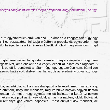
ensőséges hangulatot teremtett meg a színpadon, hogy nem tudom.., de úgy
 itt egyértelműen erről van szó - , akkor ez a zongora fölér úgy egy
ni ez borzasztóan fel tudja erősíteni a produkciót, egyszerűen meg
ülönbséget tenni a két énekes között. A többit meg elmondom majd
yanfajta bensőséges hangulatot teremtett meg a színpadon, hogy nem
gész ívet, amit énekelt és a végén leesett az állam és elragadott. A
rakni, és ott is borsózott a hátam, úgyhogy egyszerűen nem, bármilyen
hasonló hatás volt, illetve más hatás, de az eredmény ugyanaz, hogy
a, az artikuláció. Ha visszahallgatod a felvételt: még, hiányzik a g,
zán érteném, hogy mit mondasz, míg Veronika nagyon-nagyon tisztán
 mondani, de most, hogy egymás mellett hallottam a kettőt ez nekem
nekem egy picit az árnyék oldal, a másik a napfény oldal. Ibolyának
mi reménysugár, valami napocska.. most ennyit tudok mondani, de