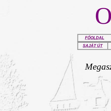
FŐOLDAL
SAJÁT ÚT
Megasz