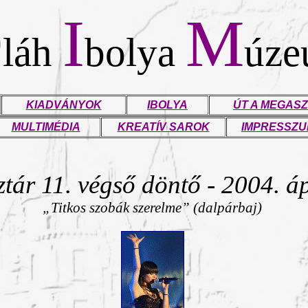
O
I
M
láh
bolya
úz
KIADVÁNYOK
IBOLYA
ÚT A MEGASZ
MULTIMÉDIA
KREATÍV SAROK
IMPRESSZ
tár 11.
végső
döntő - 2004. áp
„Titkos szobák szerelme” (dalpárbaj)