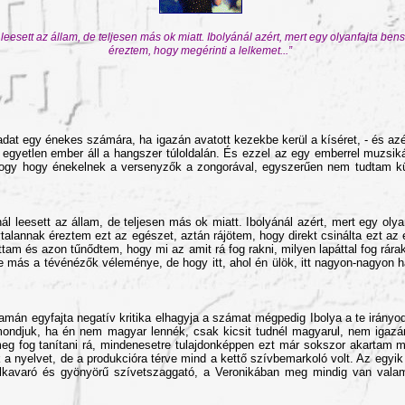
eesett az állam, de teljesen más ok miatt. Ibolyánál azért, mert egy olyanfajta b
éreztem, hogy megérinti a lelkemet...”
t egy énekes számára, ha igazán avatott kezekbe kerül a kíséret, - és azért
yetlen ember áll a hangszer túloldalán. És ezzel az egy emberrel muzsikál
 hogy hogy énekelnek a versenyzők a zongorával, egyszerűen nem tudtam k
ál leesett az állam, de teljesen más ok miatt. Ibolyánál azért, mert egy ol
talannak éreztem ezt az egészet, aztán rájötem, hogy direkt csinálta ezt az e
ottam és azon tűnődtem, hogy mi az amit rá fog rakni, milyen lapáttal fog rá
lve más a tévénézők véleménye, de hogy itt, ahol én ülök, itt nagyon-nagyon 
amán egyfajta negatív kritika elhagyja a számat mégpedig Ibolya a te irányodb
t mondjuk, ha én nem magyar lennék, csak kicsit tudnél magyarul, nem iga
 meg fog tanítani rá, mindenesetre tulajdonképpen ezt már sokszor akartam
a nyelvet, de a produkcióra térve mind a kettő szívbemarkoló volt. Az egyik 
elkavaró és gyönyörű szívetszaggató, a Veronikában meg mindig van vala