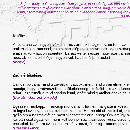
„
..Sajnos Ibolyánál mindig zavarban vagyok, mert mindig van élmény érz
művészetben a tökéletesség tükröződik, s az a furcsa, hogy amikor te én
lenni, ezért mindig amikor énekelsz, én állandóan kapok, azt pedig csak 
leszne
Kisfilm:
A rockzene az nagyon közel áll hozzám, azt nagyon szeretem, azt a
amiket el kell mondani, rockokban elég gyakran vannak olyan szövege
amit nagyon-nagyon szeretek. És azt vettem észre, hogy azért a mai 
rosszak, de azért mégis nagyon sok fiatal imádja a rockot.
(
Ibolya
)
Zsűri értékelése:
Sajnos Ibolyánál mindig zavarban vagyok, mert mindig van élmény érz
mondja, hogy a művészetben a tökéletesség tükröződik, s az a furcsa
tehát.. szeretnék a te világodba lenni, ezért mindig amikor énekels
(
Bakáts Tibor Settenkedő
)
Egészen másképp.. másképp mondanám, ha nem hallgattam volna meg
te legyél az egyetlen aki ezt nem hiszi el. Ezt ne éld át, ne éld át, 
gyűlölöm a nosztalgiát és most visszatérek arra, ahogy úgy amúgy ak
kellett nosztalgiáznom, nem volt bennem az a szirupos rossz érzés,
énekeltél, tanúm rá az összes millió tv néző, és mégis baromi jó vol
(
Presser Gábor
)