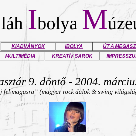
O
I
M
láh
bolya
úz
KIADVÁNYOK
IBOLYA
ÚT A MEGASZ
MULTIMÉDIA
KREATÍV SAROK
IMPRESSZ
sztár 9. döntő - 2004. márciu
lj fel magasra”
(magyar rock dalok & swing világslá