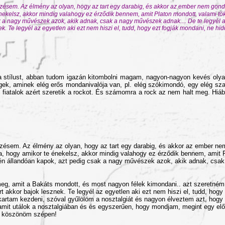
ésem. Az élmény az olyan, hogy az tart egy darabig, és akkor az ember nem gondol
ekelsz, akkor mindig valahogy ez érződik bennem, amit Platon mondott, valami tökél
a nagy művészek azok, akik adnak, csak a nagy művészek adnak.... De te legyél az e
k. Te legyél az egyetlen aki ezt nem hiszi el, tudd, hogy ezt fogják mondani, ne hidd
 stílust, abban tudom igazán kitombolni magam, nagyon-nagyon kevés olyan
k, aminek elég erős mondanivalója van, pl. elég szókimondó, egy elég szabad
fiatalok azért szeretik a rockot. És számomra a rock az nem halt meg. Hiába
ésem. Az élmény az olyan, hogy az tart egy darabig, és akkor az ember nem 
, hogy amikor te énekelsz, akkor mindig valahogy ez érződik bennem, amit Pla
z, én állandóan kapok, azt pedig csak a nagy művészek azok, akik adnak, cs
, amit a Bakáts mondott, és most nagyon félek kimondani.. azt szeretném
mert akkor bajok lesznek. Te legyél az egyetlen aki ezt nem hiszi el, tudd, ho
artam kezdeni, szóval gyűlölöm a nosztalgiát és nagyon élveztem azt, hogy fe
 amit utálok a nosztalgiában és és egyszerűen, hogy mondjam, megint egy el
t, köszönöm szépen!