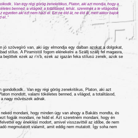
kodk.. Van egy régi görög zenekritikus, Platon, aki azt mondja, hogy a
etes benned, a világod, a totalitásod, tehát.. szeretnék a te világodba
gyetlen aki ezt nem hiszi el. Ezt ne éld át, ne éld át, mert akkor bajok
 el..”
 jó szövegíró van, aki úgy elmondja egy dalban azokat a dolgokat,
 stílus. A Piramistól fogom elénekelni a Szállj szállj fel magasra,
 bejöttek ezek az r’n’b, ezek az igazán feka stílusú zenék, azok se
gondolkodk.. Van egy régi görög zenekritikus, Platon, aki azt
ton mondott, valami tökéletes benned, a világod, a totalitásod,
ak a nagy művészek adnak.
 neked mondani, hogy minden úgy van ahogy a Bakáts mondta, és
gy ezt fogják mondani, ne hidd el. Azt szeretném mondani, hogy én
lvettél egy éneklési modort, amivel visszavittél az időbe, de nem
őadó megmutatott valamit, amit eddig nem mutatott. Így soha nem