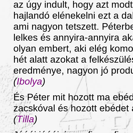
az úgy indult, hogy azt mo
hajlandó elénekelni ezt a da
ami nagyon tetszett. Péterbe
lelkes és annyira-annyira ak
olyan embert, aki elég komol
hét alatt azokat a felkészül
eredménye, nagyon jó produ
(
Ibolya
)
És Péter mit hozott ma ebé
zacskóval és hozott ebédet 
(
Tilla
)