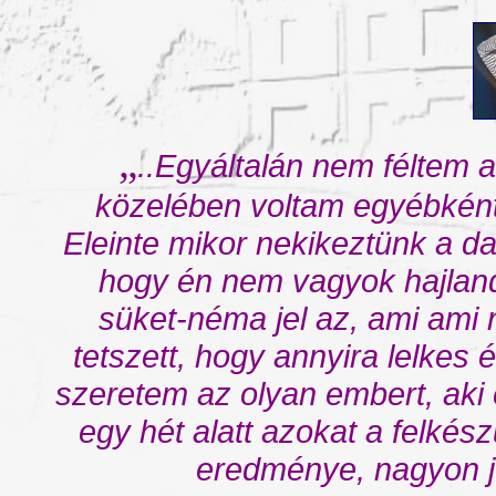
„
..Egyáltalán nem féltem a
közelében voltam egyébként,
Eleinte mikor nekikeztünk a d
hogy én nem vagyok hajlandó
süket-néma jel az, ami ami 
tetszett, hogy annyira lelkes 
szeretem az olyan embert, aki 
egy hét alatt azokat a felké
eredménye, nagyon jó