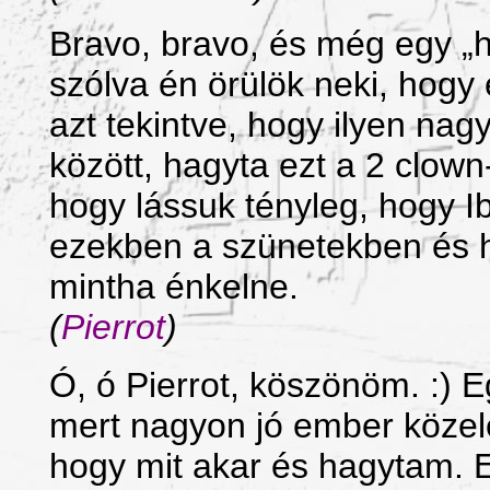
Bravo, bravo, és még egy „h
szólva én örülök neki, hogy 
azt tekintve, hogy ilyen na
között, hagyta ezt a 2 clown-
hogy lássuk tényleg, hogy I
ezekben a szünetekben és h
mintha énkelne.
(
Pierrot
)
Ó, ó Pierrot, köszönöm. :) E
mert nagyon jó ember közel
hogy mit akar és hagytam. E