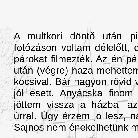
A multkori döntő után pi
fotózáson voltam délelőtt, 
párokat filmezték. Az én p
után (végre) haza mehettem
kocsival. Bár nagyon rövid v
jól esett. Anyácska finom
jöttem vissza a házba, a
úrral. Úgy érzem jó lesz, n
Sajnos nem énekelhetünk m