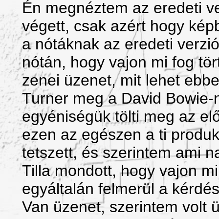
Én megnéztem az eredeti ve
végett, csak azért hogy ké
a nótáknak az eredeti verzi
nótán, hogy vajon mi fog tö
zenei üzenet, mit lehet ebbe
Turner meg a David Bowie-n
egyéniségük tölti meg az el
ezen az egészen a ti produ
tetszett, és szerintem ami 
Tilla mondott, hogy vajon m
egyáltalán felmerül a kérdé
Van üzenet, szerintem volt 