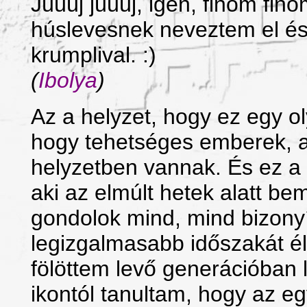
Júúúj júúúj, igen, finom fi
húslevesnek neveztem el és
krumplival. :)
(
Ibolya
)
Az a helyzet, hogy ez egy 
hogy tehetséges emberek, a
helyzetben vannak. És ez a
aki az elmúlt hetek alatt bem
gondolok mind, mind bizonyí
legizgalmasabb időszakát él
fölöttem levő generációban 
ikontól tanultam, hogy az e