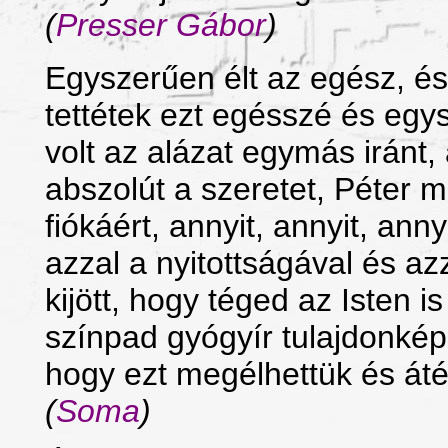
(
Presser Gábor
)
Egyszerűen élt az egész, és
tettétek ezt egésszé és egy
volt az alázat egymás iránt, 
abszolút a szeretet, Péter m
fiókáért, annyit, annyit, anny
azzal a nyitottságával és az
kijött, hogy téged az Isten 
színpad gyógyír tulajdonkép
hogy ezt megélhettük és átél
(
Soma
)