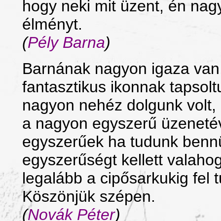
hogy neki mit üzent, én na
élményt.
(
Pély Barna
)
Barnának nagyon igaza van,
fantasztikus ikonnak tapsol
nagyon nehéz dolgunk volt, 
a nagyon egyszerű üzenetév
egyszerűek ha tudunk bennü
egyszerűségt kellett valahog
legalább a cipősarkukig fel 
Köszönjük szépen.
(
Novák Péter
)