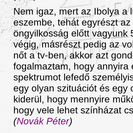
Nem igaz, mert az Ibolya a l
eszembe, tehát egyrészt az 
öngyilkosság előtt vagyunk 
végig, másrészt pedig az vo
nőt a tv-ben, akkor azt gond
fogalmaztam, hogy annyira e
spektrumot lefedő személyis
egy olyan szituációt és egy o
kiderül, hogy mennyire műk
hogy vele lehet színházat csi
(
Novák Péter
)