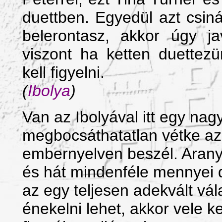
duettben. Egyedül azt csiná
belerontasz, akkor úgy j
viszont ha ketten duettez
kell figyelni.
(
Ibolya
)
Van az Ibolyával itt egy nag
megbocsáthatatlan vétke az,
embernyelven beszél. Aranyb
és hát mindenféle mennyei d
az egy teljesen adekvált vál
énekelni lehet, akkor vele k