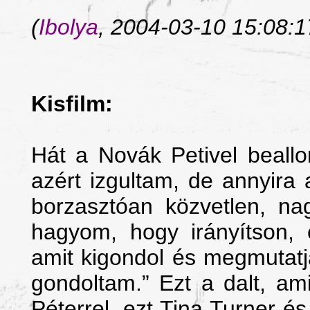
(
Ibolya
, 2004-03-10 15:08:1
Kisfilm:
Hát a Novák Petivel beallo
azért izgultam, de annyira
borzasztóan közvetlen, na
hagyom, hogy irányítson, e
amit kigondol és megmutatj
gondoltam.”
Ezt a dalt, am
Péterrel, ezt Tina Turner é