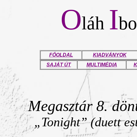
O
I
láh
bo
FŐOLDAL
KIADVÁNYOK
SAJÁT ÚT
MULTIMÉDIA
K
Megasztár 8. dönt
„Tonight” (duett es