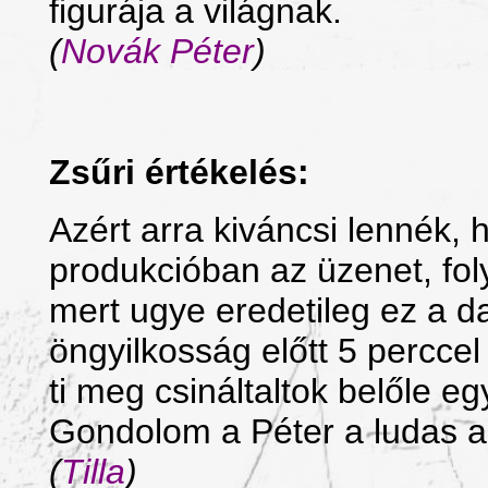
figurája a világnak.
(
Novák Péter
)
Zsűri értékelés:
Azért arra kiváncsi lennék, 
produkcióban az üzenet, fo
mert ugye eredetileg ez a da
öngyilkosság előtt 5 percce
ti meg csináltaltok belőle egy
Gondolom a Péter a ludas a
(
Tilla
)