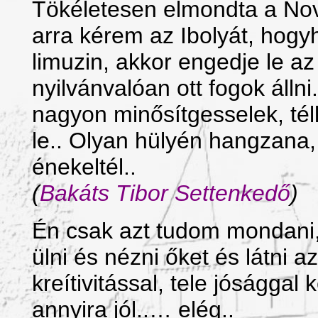
Tökéletesen elmondta a Nová
arra kérem az Ibolyát, hogyh
limuzin, akkor engedje le az
nyilvánvalóan ott fogok álln
nagyon minősítgesselek, téll
le.. Olyan hülyén hangzana,
énekeltél..
(
Bakáts Tibor Settenkedő
)
Én csak azt tudom mondani, 
ülni és nézni őket és látni az
kreítivitással, tele jósággal k
annyira jól..… elég..