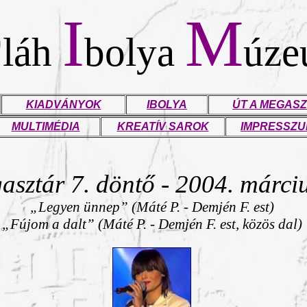
O
I
M
láh
bolya
úz
KIADVÁNYOK
IBOLYA
ÚT A MEGASZ
MULTIMÉDIA
KREATÍV SAROK
IMPRESSZ
sztár 7. döntő - 2004. márciu
„Legyen ünnep” (Máté P. - Demjén F. est)
„Fújom a dalt”
(Máté P. - Demjén F. est, közös dal)