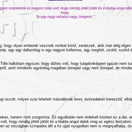
agyon szerettelek és nagyon szép volt, hogy mindig jöttél jöttél és a blabla angol 
hogy..
Te egy nagy művész vagy, öregem!..”
, hogy olyan emberek vesznek minket körül, zenészek, akik már elég régen 
ép, egy egy dallamilag is egy nagyon kellemes, egy meghitt, szolid, szelíd d
t. Tőle hallottam egyszer, hogy dühös volt, hogy tulajdonképpen igazán nem tu
nepről, amit mindenki egyénileg magában ünnepel vagy nem ünnepel, de minde
i úszott, milyen szar lehetett másodiknak lenni, évtizedeken keresztül, elké
ekes, hanem mint zongorista. És egyáltalán nem érdekelt közben ez a dal, am
olt, hogy mindig jöttél jöttél és a blabla angul dalok meg az egész borzalo
en az országban színpadra állt a tíz ujját nyugodtan nem is megnyalhatja, ös