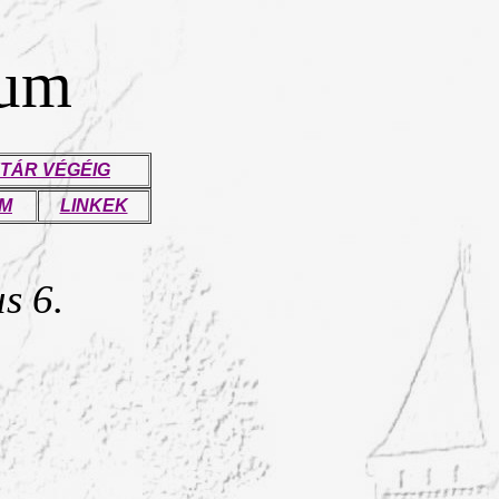
eum
TÁR VÉGÉIG
UM
LINKEK
s 6.