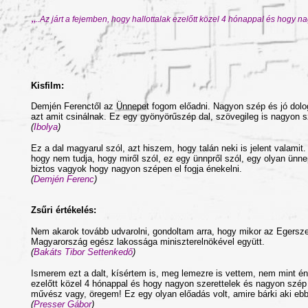
„
..A
z járt a fejemben, hogy hallottalak ezelőtt közel 4 hónappal és hogy n
Kisfilm:
Demjén Ferenctől az Ünnepet fogom előadni. Nagyon szép és jó dolog
azt amit csinálnak. Ez egy gyönyörűszép dal, szövegileg is nagyon sz
(
Ibolya
)
Ez a dal magyarul szól, azt hiszem, hogy talán neki is jelent valami
hogy nem tudja, hogy miről szól, ez egy ünnpről szól, egy olyan ün
biztos vagyok hogy nagyon szépen el fogja énekelni.
(
Demjén Ferenc
)
Zsűri értékelés:
Nem akarok tovább udvarolni, gondoltam arra, hogy mikor az Egerszeg
Magyarország egész lakossága miniszterelnökével együtt.
(
Bakáts Tibor Settenkedő
)
Ismerem ezt a dalt, kísértem is, meg lemezre is vettem, nem mint én
ezelőtt közel 4 hónappal és hogy nagyon szerettelek és nagyon szép v
művész vagy, öregem! Ez egy olyan előadás volt, amire bárki aki ebb
(
Presser Gábor
)