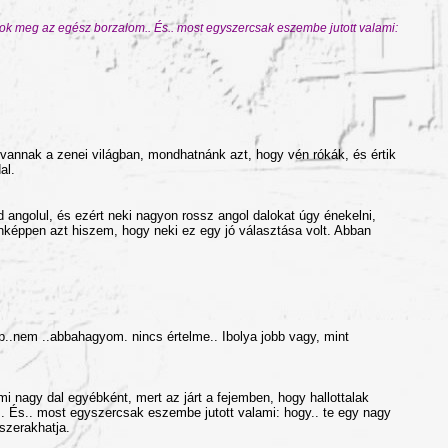
dalok meg az egész borzalom.. És.. most egyszercsak eszembe jutott valami:
vannak a zenei világban, mondhatnánk azt, hogy vén rókák, és értik
al.
d angolul, és ezért neki nagyon rossz angol dalokat úgy énekelni,
nképpen azt hiszem, hogy neki ez egy jó választása volt. Abban
p..nem ..abbahagyom. nincs értelme.. Ibolya jobb vagy, mint
i nagy dal egyébként, mert az járt a fejemben, hogy hallottalak
m.. És.. most egyszercsak eszembe jutott valami: hogy.. te egy nagy
szerakhatja.