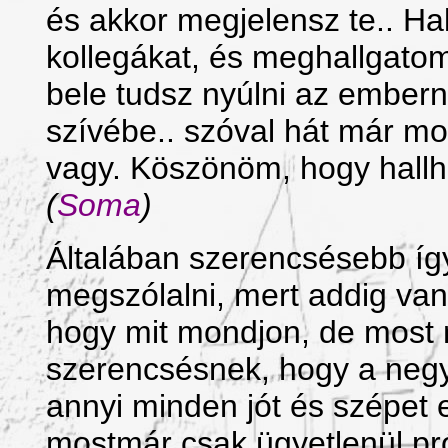
és akkor megjelensz te.. Ha
kollegákat, és meghallgatom,
bele tudsz nyúlni az embern
szívébe.. szóval hát már m
vagy. Köszönöm, hogy hallha
(
Soma
)
Általában szerencsésebb íg
megszólalni, mert addig va
hogy mit mondjon, de most
szerencsésnek, hogy a negye
annyi minden jót és szépet
mostmár csak ügyetlenül pr