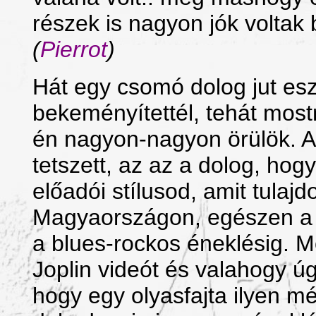
részek is nagyon jók voltak 
(
Pierrot
)
Hát egy csomó dolog jut es
bekeményítettél, tehát mos
én nagyon-nagyon örülök. 
tetszett, az az a dolog, ho
előadói stílusod, amit tulaj
Magyaországon, egészen a 
a blues-rockos éneklésig. 
Joplin videót és valahogy ú
hogy egy olyasfajta ilyen m