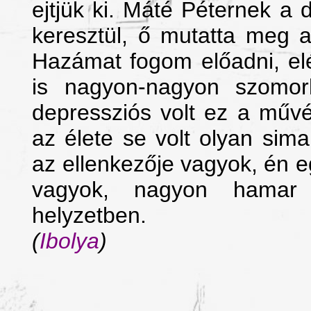
ejtjük ki. Máté Péternek a 
keresztül, ő mutatta meg 
Hazámat fogom előadni, el
is nagyon-nagyon szomor
depressziós volt ez a műv
az élete se volt olyan si
az ellenkezője vagyok, én 
vagyok, nagyon hamar 
helyzetben.
(
Ibolya
)