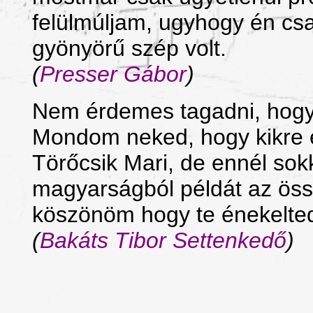
felülmúljam, ugyhogy én cs
gyönyörű szép volt.
(
Presser Gábor
)
Nem érdemes tagadni, hogy
Mondom neked, hogy kikre e
Törőcsik Mari, de ennél sok
magyarságból példát az össz
köszönöm hogy te énekelted
(
Bakáts Tibor Settenkedő
)