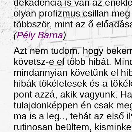
dekadencia is van az ének
olyan profizmus csillan me
többször, mint az ő előadás
(
Pély Barna
)
Azt nem tudom, hogy bekem
követsz-e el több hibát. M
mindannyian követünk el hi
hibák tökéletesek és a töké
pont azzá, akik vagyunk. Ha
tulajdonképpen én csak me
ma is a leg.., tehát az első 
rutinosan beültem, kismink