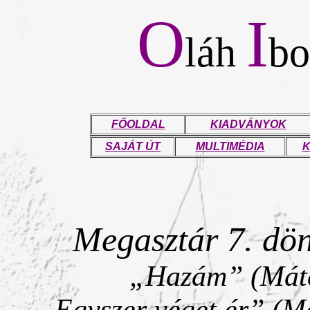
O
I
láh
bo
FŐOLDAL
KIADVÁNYOK
SAJÁT ÚT
MULTIMÉDIA
K
Megasztár 7. dön
„Hazám” (Máté 
„Egyszer véget ér”
(Má