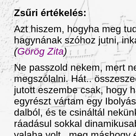
Zsűri értékelés:
Azt hiszem, hogyha meg tud
hagynának szóhoz jutni, ink
(
Görög Zita
)
Ne passzold nekem, mert n
megszólalni. Hát.. összesz
jutott eszembe csak, hogy 
egyrészt vártam egy Ibolyá
dalból, és te csináltál nekü
ráadásul sokkal dinamikusab
valaha volt.. meg máshogy 