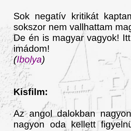
Sok negatív kritikát kap
sokszor nem vallhattam m
De én is magyar vagyok! It
imádom!
(
Ibolya
)
Kisfilm:
Az angol dalokban nagyon
nagyon oda kellett figyel