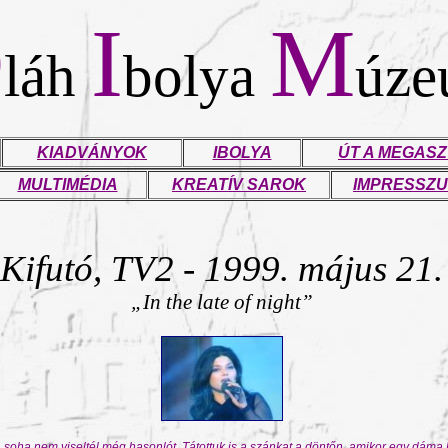
O
I
M
láh
bolya
úz
KIADVÁNYOK
IBOLYA
ÚT A MEGASZ
MULTIMÉDIA
KREATÍV SAROK
IMPRESSZ
Kifutó, TV2 - 1999. május 21.
„In the late of night”
, soha nem viseltél még hasonlót. Tátottuk is a szánkat a döntőn, amikor egy dáma l