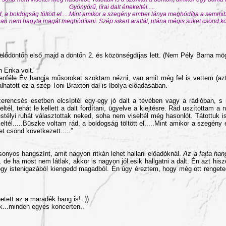
Gyönyörű, lírai dalt énekeltél.....
 a boldogság töltött el.....Mint amikor a szegény ember lánya meghódítja a semmibő
an nem hagyta magát meghódítani. Szép sikert arattál, utána mégis süket csönd köve
ődöntőn első majd a döntőn 2. és közönségdíjas lett. (Nem Pély Barna mögött
 Erika volt.
féle Év hangja műsorokat szoktam nézni, van amit még fel is vettem (aztá
álhatott ez a szép Toni Braxton dal is Ibolya előadásában.
zerencsés esetben elcsíptél egy-egy jó dalt a tévében vagy a rádióban, s 
eltél, tehát le kellett a dalt fordítani, ügyelve a kiejtésre. Rád uszítottam 
stélyi ruhát választottak neked, soha nem viseltél még hasonlót. Tátottuk i
keltél.....Büszke voltam rád, a boldogság töltött el.....Mint amikor a szegén
t csönd következett.....”
onyos hangszínt, amit nagyon ritkán lehet hallani előadóknál.
Az a fajta han
, de ha most nem látlak, akkor is nagyon jól esik hallgatni a dalt. Én azt h
gy istenigazából kiengedd magadból. Én úgy éreztem, hogy még ott rengete
etett az a maradék hang is! :))
k...minden egyes koncerten..