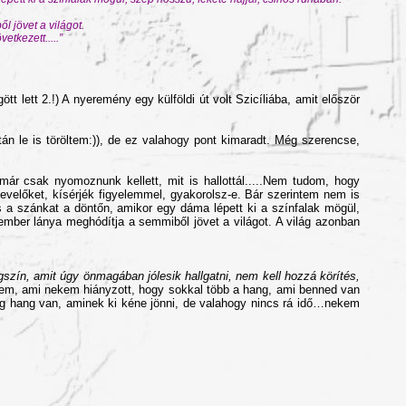
l jövet a világot.
tkezett.....”
 lett 2.!) A nyeremény egy külföldi út volt Szicíliába, amit először
n le is töröltem:)), de ez valahogy pont kimaradt. Még szerencse,
már csak nyomoznunk kellett, mit is hallottál.....Nem tudom, hogy
a nevelőket, kísérjék figyelemmel, gyakorolsz-e. Bár szerintem nem is
s a szánkat a döntőn, amikor egy dáma lépett ki a színfalak mögül,
y ember lánya meghódítja a semmiből jövet a világot. A világ azonban
gszín, amit úgy önmagában jólesik hallgatni, nem kell hozzá körítés,
iszem, ami nekem hiányzott, hogy sokkal több a hang, ami benned van
g hang van, aminek ki kéne jönni, de valahogy nincs rá idő…nekem