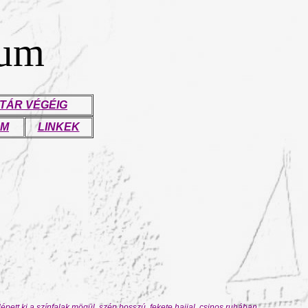
eum
TÁR VÉGÉIG
UM
LINKEK
épett ki a színfalak mögül, szép hosszú, fekete hajjal, csinos ruhában.