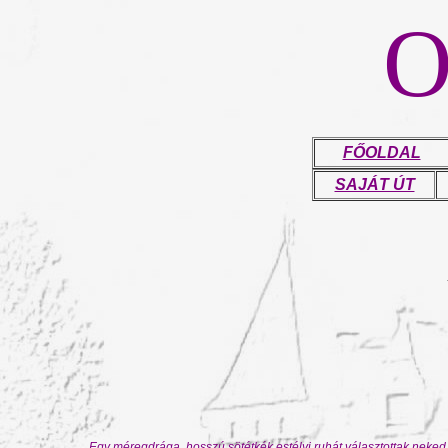
FŐOLDAL
SAJÁT ÚT
„
.....Egy méregdrága, hosszú sötétkék estélyi ruhát választottak neked