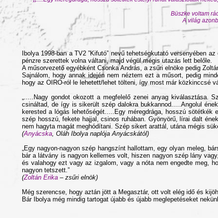
Büszke voltam rád,
A világ azonb
Ibolya 1998-ban a TV2 ”Kifutó” nevű tehetségkutató versenyében az el
pénzre szerettek volna váltani, majd végül mégis utazás lett belőle.
A műsorvezető egyébként Csonka András, a zsűri elnöke pedig Zoltán
Sajnálom, hogy annak idején nem néztem ezt a műsort, pedig minden
hogy az OIRO-ról le lehetett/lehet tölteni, így most már közkinccsé v
„.....Nagy gondot okozott a megfelelő zenei anyag kiválasztása. S
csináltad, de így is sikerült szép dalokra bukkannod.....Angolul ének
kerested a lógás lehetőségét.....Egy méregdrága, hosszú sötétkék e
szép hosszú, fekete hajjal, csinos ruhában. Gyönyörű, lírai dalt éne
nem hagyta magát meghódítani. Szép sikert arattál, utána mégis süke
(
Anyácska
, Oláh Ibolya naplója Anyácskától)
„Egy nagyon-nagyon szép hangszínt hallottam, egy olyan meleg, bárs
bár a látvány is nagyon kellemes volt, hiszen nagyon szép lány vagy
és valahogy ezt vagy az izgalom, vagy a nóta nem engedte meg, ho
nagyon tetszett.”
(
Zoltán Erika
– zsűri elnök)
Még szerencse, hogy aztán jött a Megasztár, ott volt elég idő és kijöh
Bár Ibolya még mindig tartogat újabb és újabb meglepetéseket nekün