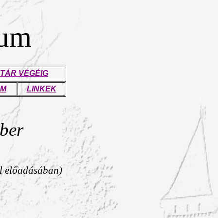
eum
TÁR VÉGÉIG
UM
LINKEK
mber
el előadásában)