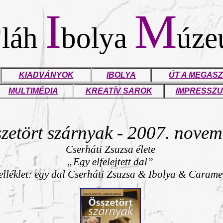
O
I
M
láh
bolya
úz
KIADVÁNYOK
IBOLYA
ÚT A MEGASZ
MULTIMÉDIA
KREATÍV SAROK
IMPRESSZ
zetört szárnyak - 2007. nove
Cserháti Zsuzsa élete
„Egy elfelejtett dal”
lléklet: egy dal Cserháti Zsuzsa & Ibolya & Caram