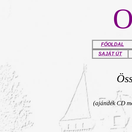
FŐOLDAL
SAJÁT ÚT
Öss
(ajándék CD me