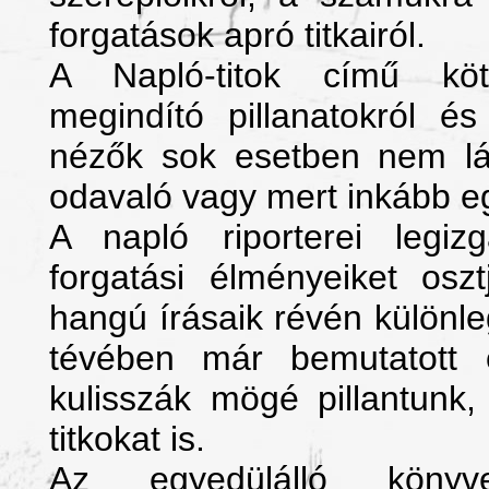
forgatások apró titkairól.
A Napló-titok című köte
megindító pillanatokról é
nézők sok esetben nem lá
odavaló vagy mert inkább e
A napló riporterei legi
forgatási élményeiket osz
hangú írásaik révén különl
tévében már bemutatott ö
kulisszák mögé pillantunk
titkokat is.
Az egyedülálló köny