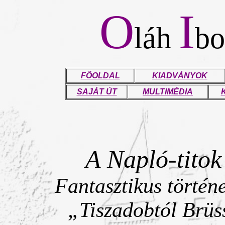
O
I
láh
bo
FŐOLDAL
KIADVÁNYOK
SAJÁT ÚT
MULTIMÉDIA
A Napló-titok
Fantasztikus történe
„Tiszadobtól Brüs