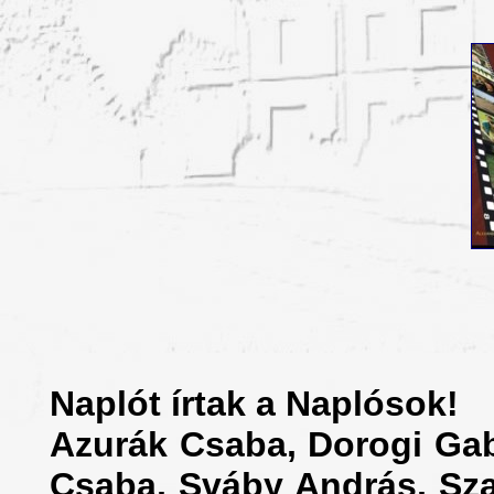
Naplót írtak a Naplósok!
Azurák Csaba, Dorogi Gabr
Csaba, Sváby András, Szal