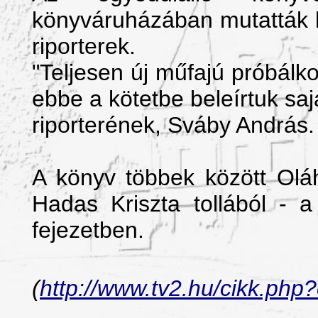
könyváruházában mutatták 
riporterek.
"Teljesen új műfajú próbálkoz
ebbe a kötetbe beleírtuk saj
riporterének, Sváby András.
A könyv többek között Oláh
Hadas Kriszta tollából - a
fejezetben.
(
http://www.tv2.hu/cikk.ph