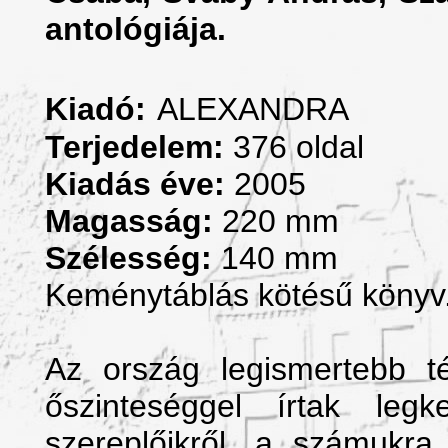
antológiája.
Kiadó:
ALEXANDRA
Terjedelem:
376 oldal
Kiadás éve:
2005
Magasság:
220 mm
Szélesség:
140 mm
Keménytáblás kötésű könyv
Az ország legismertebb té
őszinteséggel írtak leg
szereplőikről, a számukra