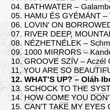
04. BATHWATER – Galambo
05. HAMU ÉS GYÉMÁNT – T
06. LOVIN' ON BORROWED 
07. RIVER DEEP, MOUNTAIN
08. NÉZHETNÉLEK – Schmi
09. 1000 MIRRORS – Kand
10. GROOVE SZÍV – Aczél 
11. YOU ARE SO BEAUTIFUL
12. WHAT'S UP? – Oláh Ib
13. SCHOCK TO THE SYSTE
14. HOW COME YOU DON'T 
15. CAN'T TAKE MY EYES O