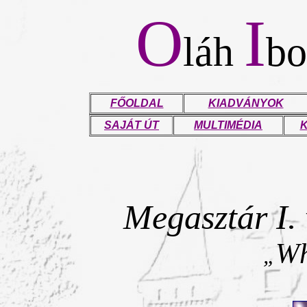
O
I
láh
bo
FŐOLDAL
KIADVÁNYOK
SAJÁT ÚT
MULTIMÉDIA
K
Megasztár I. 
Wh
„