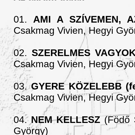
01.
AMI A SZÍVEMEN,
Csakmag Vivien,
Hegyi Gyö
02.
SZERELMES VAGYOK
Csakmag Vivien,
Hegyi Gy
ö
03.
GYERE KÖZELEBB (fea
Csakmag Vivien,
Hegyi Gy
ö
04.
NEM KELLESZ
(Födő 
Gy
örgy)