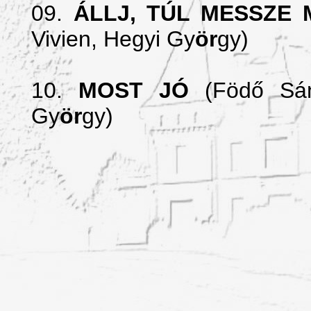
09.
ÁLLJ, TÚL MESSZE
Vivien,
Hegyi Gy
ör
gy)
10.
MOST JÓ
(Födő Sá
Gy
ör
gy)