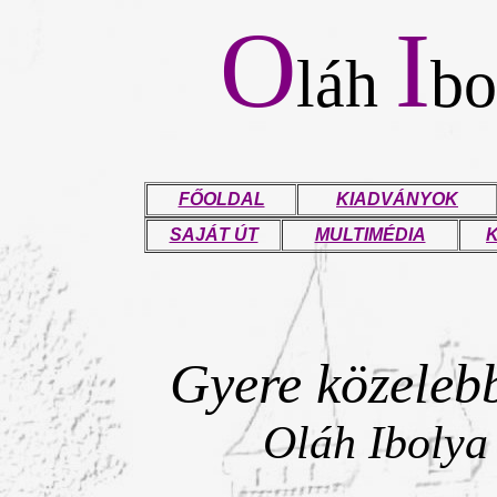
O
I
láh
bo
FŐOLDAL
KIADVÁNYOK
SAJÁT ÚT
MULTIMÉDIA
Gyere közelebb
Oláh Ibolya