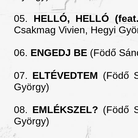
05.
HELLÓ, HELLÓ (feat.
Csakmag Vivien,
Hegyi Gy
ö
06.
ENGEDJ BE
(Födő Sánd
0
7.
ELTÉVEDTEM
(Födő 
Gy
örgy)
08.
EMLÉKSZEL?
(Födő 
Gy
örgy)